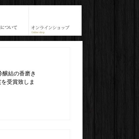
吟醸結の香磨き
賞を受賞致しま