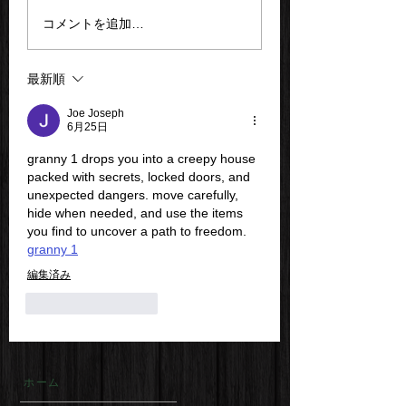
コメントを追加…
最新順
Joe Joseph
6月25日
granny 1 drops you into a creepy house 
packed with secrets, locked doors, and 
unexpected dangers. move carefully, 
hide when needed, and use the items 
you find to uncover a path to freedom.
granny 1
編集済み
いいね！
返信
ホーム