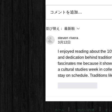
コメントを追加…
並び替え：
最新順
steven rivera
3月12日
I enjoyed reading about the 105
and dedication behind traditio
fascinates me because it shows
a cultural studies week in coll
stay on schedule. Traditions li
いいね！
返信
ホーム
いわのいの酒
オン