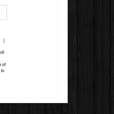
ll 
 of 
 to 
ンク