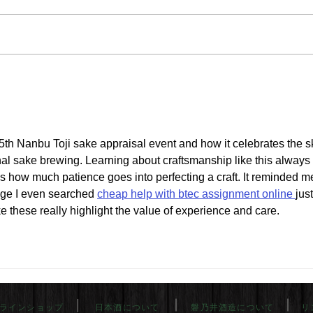
th Nanbu Toji sake appraisal event and how it celebrates the ski
nal sake brewing. Learning about craftsmanship like this always 
 how much patience goes into perfecting a craft. It reminded me
ege I even searched 
cheap help with btec assignment online 
just
ke these really highlight the value of experience and care.
ラインショップ
日本酒について
磐乃井酒造について
リ