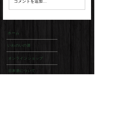
コメントを追加…
ホーム
いわのいの酒
オンラインショップ
日本酒について
磐乃井酒造について
リンク
お酒は20歳になってから。
飲酒運転は絶対にやめましょう。
妊娠中や授乳期の飲酒は、胎児・乳児の発育に悪影響を与える
おそれがあります。